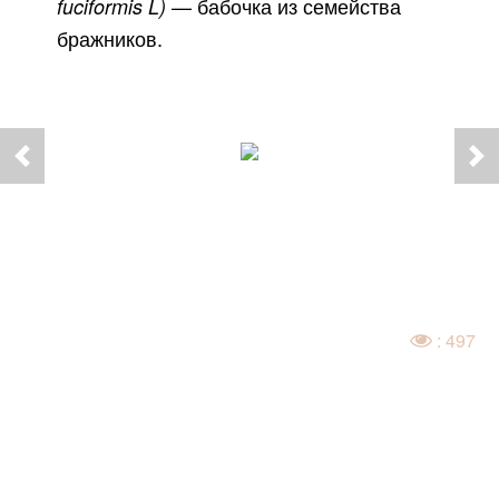
— бабочка из семейства
fuciformis L)
бражников.
: 497
Контакты: