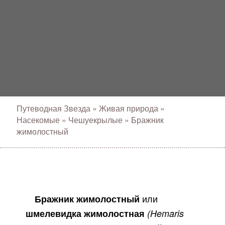
Путеводная Звезда
»
Живая природа
»
Насекомые
»
Чешуекрылые
»
Бражник
жимолостный
или
Бражник жимолостный
шмелевидка жимолостная
(Hemaris