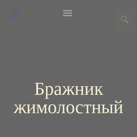
Бражник
жимолостный