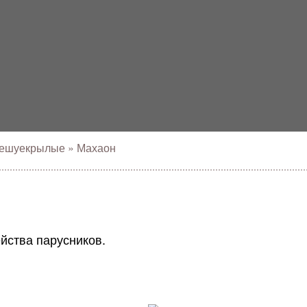
ешуекрылые
»
Махаон
йства парусников.