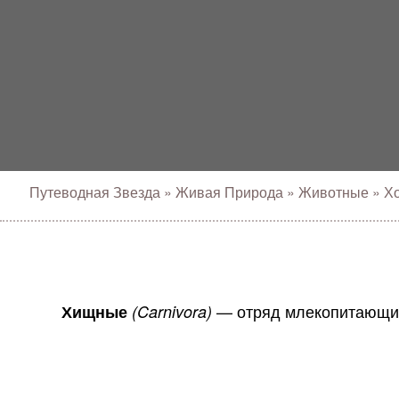
Путеводная Звезда
»
Живая Природа
»
Животные
»
Х
— отряд млекопитающих
Хищные
(Carnivora)