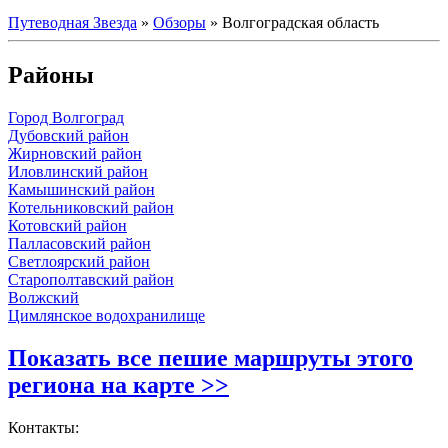
Путеводная Звезда
»
Обзоры
»
Волгоградская область
Районы
Город Волгоград
Дубовский район
Жирновский район
Иловлинский район
Камышинский район
Котельниковский район
Котовский район
Палласовский район
Светлоярский район
Старополтавский район
Волжский
Цимлянское водохранилище
Показать все пешие маршруты этого
региона на карте >>
Контакты: