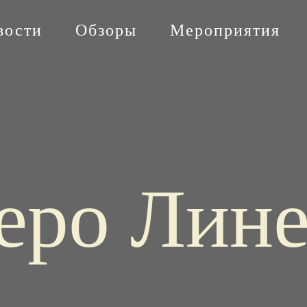
вости
Обзоры
Мероприятия
еро Лин