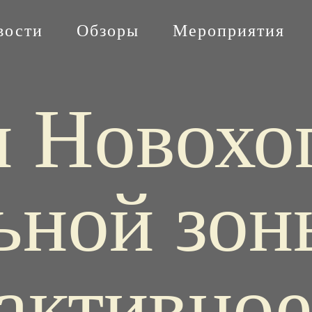
вости
Обзоры
Мероприятия
и Новохо
ьной зон
активное