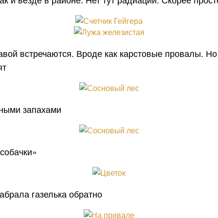
равой встречаются. Вроде как карстовые провалы. Н
ят
ными запахами
«собачки»
абрала газелька обратно