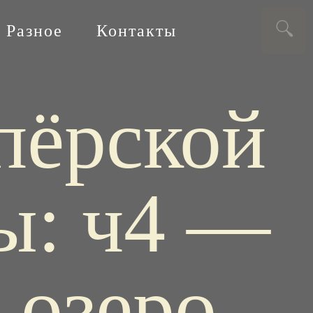
Разное
Контакты
пёрской
ы: ч4 —
 озеро