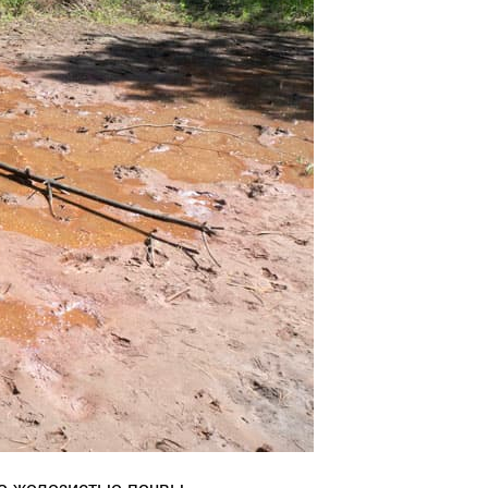
сто железистые почвы