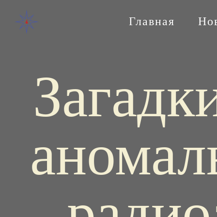
Главная
Но
Загадк
аномал
радио