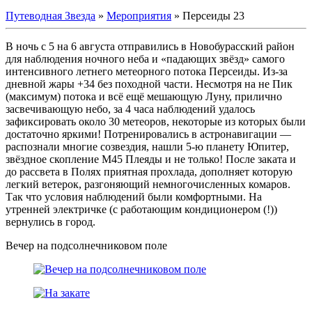
Путеводная Звезда
»
Мероприятия
»
Персеиды 23
В ночь с 5 на 6 августа отправились в Новобурасский район
для наблюдения ночного неба и «падающих звёзд» самого
интенсивного летнего метеорного потока Персеиды. Из-за
дневной жары +34 без походной части. Несмотря на не Пик
(максимум) потока и всё ещё мешающую Луну, прилично
засвечивающую небо, за 4 часа наблюдений удалось
зафиксировать около 30 метеоров, некоторые из которых были
достаточно яркими! Потренировались в астронавигации —
распознали многие созвездия, нашли 5-ю планету Юпитер,
звёздное скопление М45 Плеяды и не только! После заката и
до рассвета в Полях приятная прохлада, дополняет которую
легкий ветерок, разгоняющий немногочисленных комаров.
Так что условия наблюдений были комфортными. На
утренней электричке (с работающим кондиционером (!))
вернулись в город.
Вечер на подсолнечниковом поле