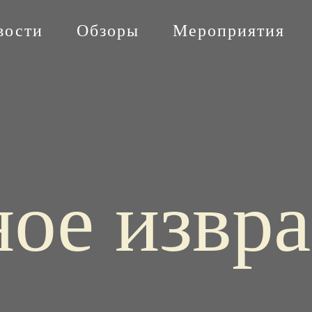
вости
Обзоры
Мероприятия
ое извр