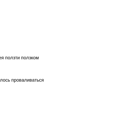
ея ползти ползком
илось проваливаться