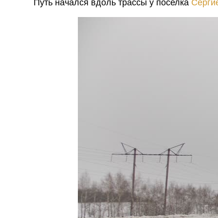
Путь начался вдоль трассы у поселка
Серги