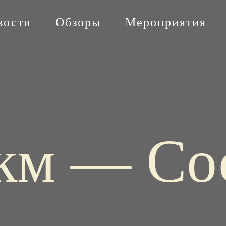
вости
Обзоры
Мероприятия
 км — Со