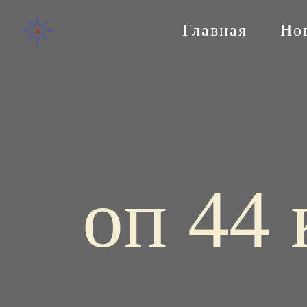
Главная
Но
оп 44