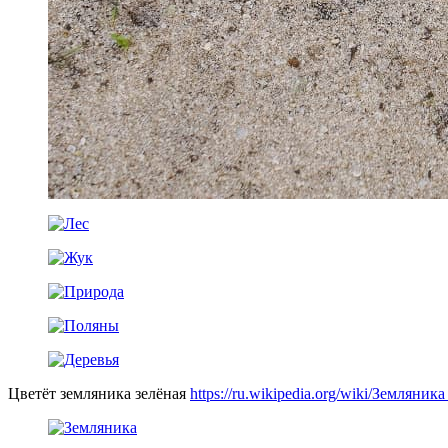
Цветёт земляника зелёная
https://ru.wikipedia.org/wiki/Земляник