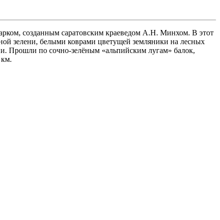
арком, созданным саратовским краеведом А.Н. Минхом. В этот
чной зелени, белыми коврами цветущей земляники на лесных
пи. Прошли по сочно-зелёным «альпийским лугам» балок,
 км.