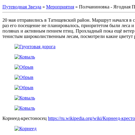
Путеводная Звезда
»
Мероприятия
»
Полчаниновка - Ягодная 
20 мая отправились в Татищевский район. Маршрут начался в
раз его посещение не планировалось, приоритетом были леса и
полянах и активным пением птиц. Прохладный пока ещё ветер 
тенистым широколиственным лесам, посмотрели какие цветут р
Корнеед-крестоносец
https://ru.wikipedia.org/wiki/Корнеед-крест