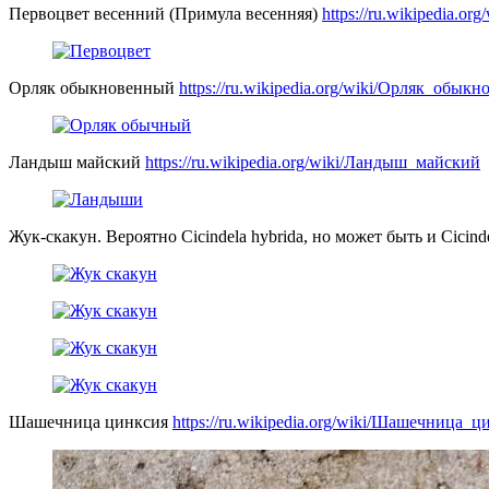
Первоцвет весенний (Примула весенняя)
https://ru.wikipedia.o
Орляк обыкновенный
https://ru.wikipedia.org/wiki/Орляк_обык
Ландыш майский
https://ru.wikipedia.org/wiki/Ландыш_майский
Жук-скакун. Вероятно Cicindela hybrida, но может быть и Cicind
Шашечница цинксия
https://ru.wikipedia.org/wiki/Шашечница_ц