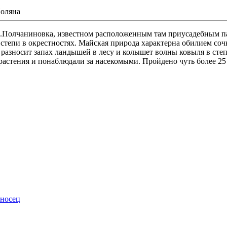
Поляна
 с.Полчаниновка, известном расположенным там приусадебным п
 степи в окрестностях. Майская природа характерна обилием со
разносит запах ландышей в лесу и колышет волны ковыля в сте
астения и понаблюдали за насекомыми. Пройдено чуть более 25
оносец