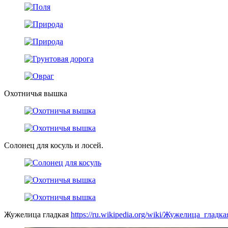
Охотничья вышка
Солонец для косуль и лосей.
Жужелица гладкая
https://ru.wikipedia.org/wiki/Жужелица_гладка