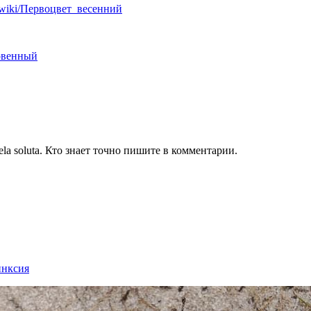
rg/wiki/Первоцвет_весенний
новенный
ela soluta. Кто знает точно пишите в комментарии.
инксия