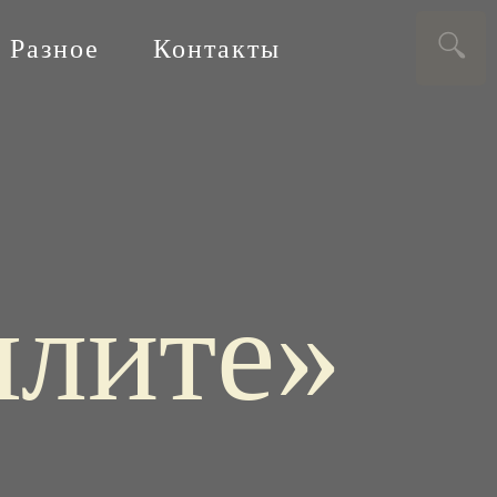
Разное
Контакты
ялите»