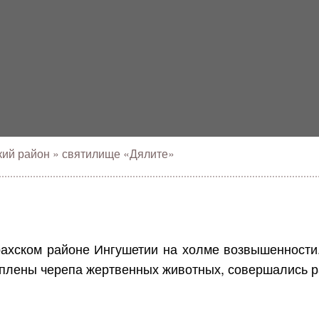
кий район
»
святилище «Дялите»
хском районе Ингушетии на холме возвышенности.
креплены черепа жертвенных животных, совершались 