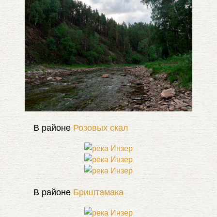
В районе
Розовых скал
В районе
Бриштамака