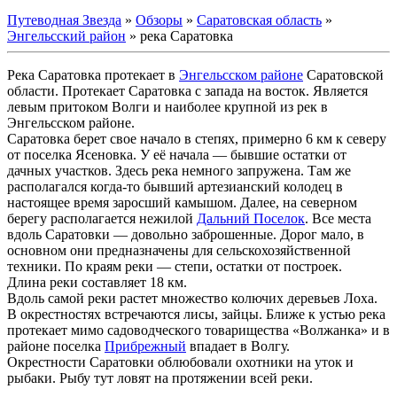
Путеводная Звезда
»
Обзоры
»
Саратовская область
»
Энгельсский район
»
река Саратовка
Река Саратовка протекает в
Энгельсском районе
Саратовской
области. Протекает Саратовка с запада на восток. Является
левым притоком Волги и наиболее крупной из рек в
Энгельсском районе.
Саратовка берет свое начало в степях, примерно 6 км к северу
от поселка Ясеновка. У её начала — бывшие остатки от
дачных участков. Здесь река немного запружена. Там же
располагался когда-то бывший артезианский колодец в
настоящее время заросший камышом. Далее, на северном
берегу располагается нежилой
Дальний Поселок
. Все места
вдоль Саратовки — довольно заброшенные. Дорог мало, в
основном они предназначены для сельскохозяйственной
техники. По краям реки — степи, остатки от построек.
Длина реки составляет 18 км.
Вдоль самой реки растет множество колючих деревьев Лоха.
В окрестностях встречаются лисы, зайцы. Ближе к устью река
протекает мимо садоводческого товарищества «Волжанка» и в
районе поселка
Прибрежный
впадает в Волгу.
Окрестности Саратовки облюбовали охотники на уток и
рыбаки. Рыбу тут ловят на протяжении всей реки.